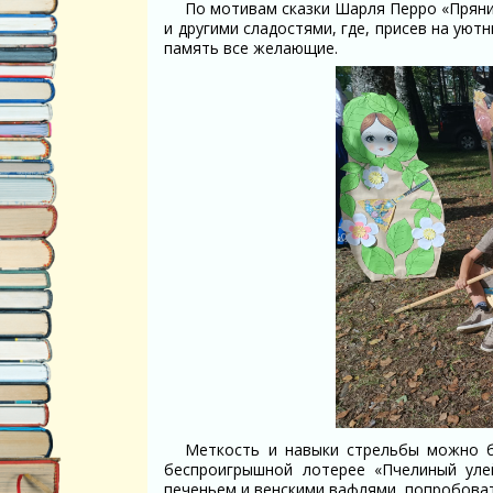
По мотивам сказки Шарля Перро «Прян
и другими сладостями, где, присев на уют
память все желающие.
Меткость и навыки стрельбы можно б
беспроигрышной лотерее «Пчелиный уле
печеньем и венскими вафлями, попробова