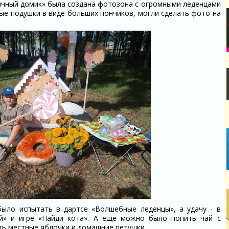
ичный домик» была создана фотозона с огромными леденцами
ные подушки в виде больших пончиков, могли сделать фото на
ыло испытать в дартсе «Волшебные леденцы», а удачу - в
й» и игре «Найди кота». А ещё можно было попить чай с
ть местные яблочки и домашние петушки.