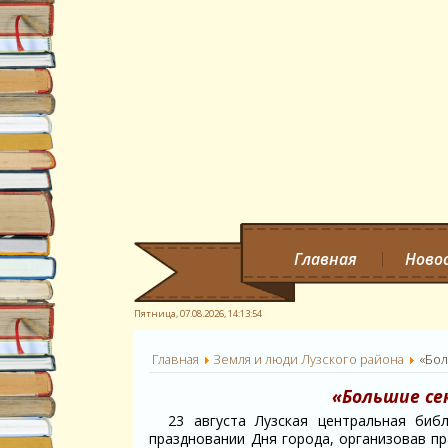
Главная
Ново
Пятница, 07.08.2026,
14:13:55
Главная
Земля и люди Лузского района
«Бол
«Большие се
23 августа Лузская центральная биб
праздновании Дня города, организовав п