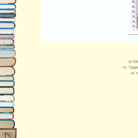
61398
пл. Труда
эл. 