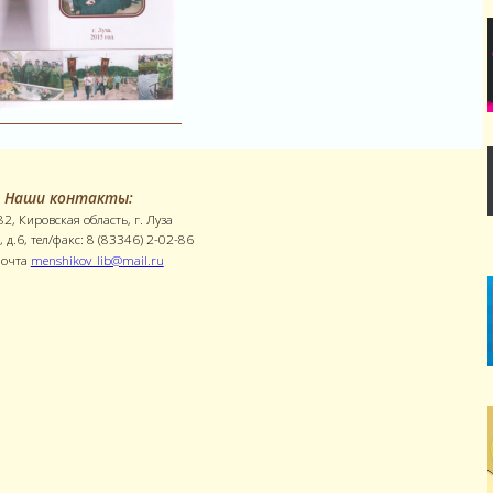
Наши контакты:
2, Кировская область, г. Луза
, д.6, тел/факс: 8 (83346) 2-02-86
почта
menshikov_lib@mail.ru