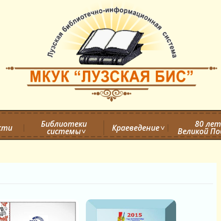
Библиотеки
80 лет
сти
Краеведение
системы
Великой П