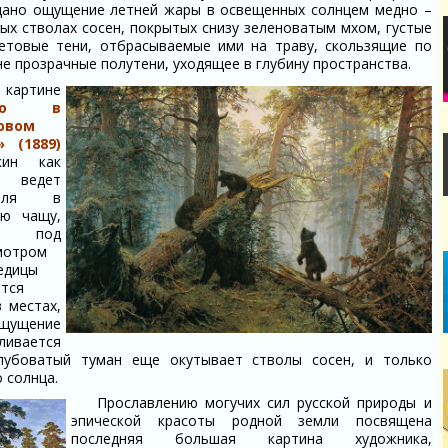
дано ощущение летней жары в освещенных солнцем медно –
ых стволах сосен, покрытых снизу зеленоватым мхом, густые
етовые тени, отбрасываемые ими на траву, скользящие по
е прозрачные полутени, уходящее в глубину пространства.
 картине
тро в
овом
» (1889)
кин как
ведет
теля в
ую чащу,
е под
мотром
едицы
ятся
 местах,
Ощущение
ливается
олубоватый туман еще окутывает стволы сосен, и только
 солнца.
Прославлению могучих сил русской природы и
эпической красоты родной земли посвящена
последняя большая картина художника,