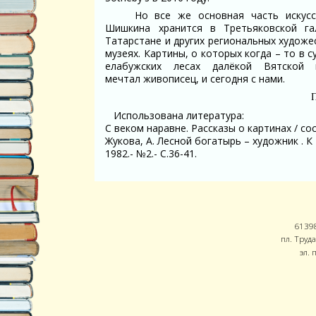
Но все же основная часть искусст
Шишкина хранится в Третьяковской га
Татарстане и других региональных худож
музеях. Картины, о которых когда – то в 
елабужских лесах далёкой Вятской 
мечтал живописец, и сегодня с нами.
П
Использована литература:
С веком наравне. Рассказы о картинах / сост.
Жукова, А. Лесной богатырь – художник . 
1982.- №2.- С.36-41.
61398
пл. Труда
эл. 