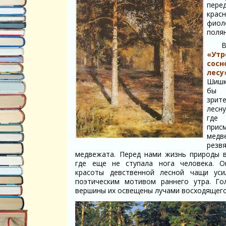
пере
красн
фиол
полян
В
«У
сосн
лесу
Шиш
бы 
зри
лесн
гд
прис
медв
резв
медвежата. Перед нами жизнь природы в
где еще не ступала нога человека. 
красоты девственной лесной чащи уси
поэтическим мотивом раннего утра. Г
вершины их освещены лучами восходящего