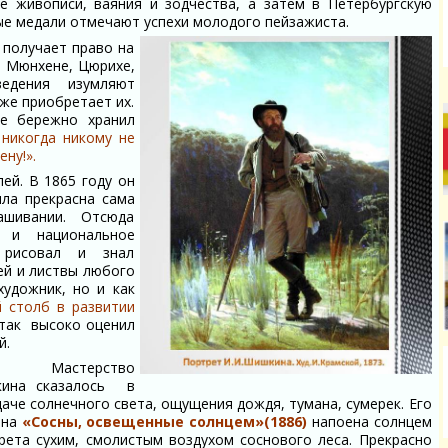
 живописи, ваяния и зодчества, а затем в Петербургскую
ые медали отмечают успехи молодого пейзажиста.
получает право на
в Мюнхене, Цюрихе,
ведения изумляют
же приобретает их.
фе бережно хранил
никогда никому не
ену!».
й. В 1865 году он
ыла прекрасна сама
шивании. Отсюда
 и национальное
 рисовал и знал
ей и листвы любого
художник, но и как
 столб в развитии
 так высоко оценил
й.
Мастерство
ина сказалось в
аче солнечного света, ощущения дождя, тумана, сумерек. Его
ина
«Сосны, освещенные солнцем»(1886)
напоена солнцем
грета сухим, смолистым воздухом соснового леса. Прекрасно