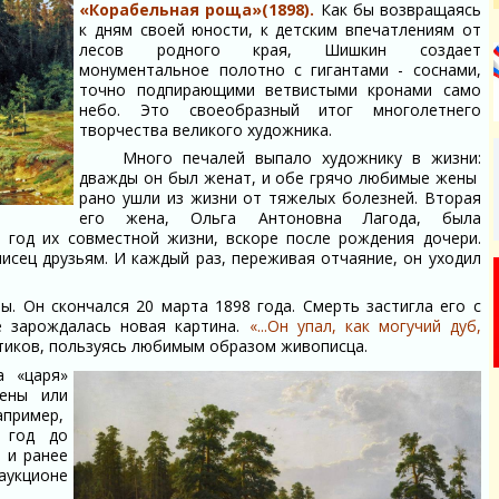
«Корабельная роща»(1898).
Как бы возвращаясь
к дням своей юности, к детским впечатлениям от
лесов родного края, Шишкин создает
монументальное полотно с гигантами - соснами,
точно подпирающими ветвистыми кронами само
небо. Это своеобразный итог многолетнего
творчества великого художника.
Много печалей выпало художнику в жизни:
дважды он был женат, и обе грячо любимые жены
рано ушли из жизни от тяжелых болезней. Вторая
его жена, Ольга Антоновна Лагода, была
 год их совместной жизни, вскоре после рождения дочери.
писец друзьям. И каждый раз, переживая отчаяние, он уходил
 Он скончался 20 марта 1898 года. Смерть застигла его с
е зарождалась новая картина.
«...Он упал, как могучий дуб,
ритиков, пользуясь любимым образом живописца.
а «царя»
чены или
апример,
а год до
 и ранее
 аукционе