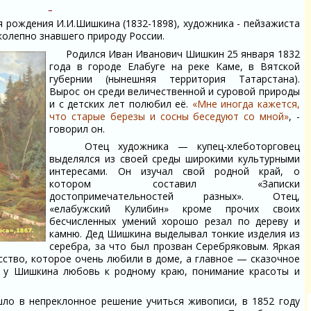
я рождения И.И.Шишкина (1832-1898), художника - пейзажиста
олепно знавшего природу России.
Родился Иван Иванович Шишкин 25 января 1832
года в городе Елабуге на реке Каме, в Вятской
губернии (нынешняя территория Татарстана).
Вырос он среди величественной и суровой природы
и с детских лет полюбил её.
«Мне иногда кажется,
что старые березы и сосны беседуют со мной»
, -
говорил он.
Отец художника — купец-хлеботорговец
выделялся из своей среды широкими культурными
интересами. Он изучал свой родной край, о
котором составил «Записки
достопримечательностей разных». Отец,
«елабужский Кулибин» кроме прочих своих
бесчисленных умений хорошо резал по дереву и
камню. Дед Шишкина выделывал тонкие изделия из
серебра, за что был прозван Серебряковым. Яркая
сство, которое очень любили в доме, а главное — сказочное
и у Шишкина любовь к родному краю, понимание красоты и
о в непреклонное решение учиться живописи, в 1852 году