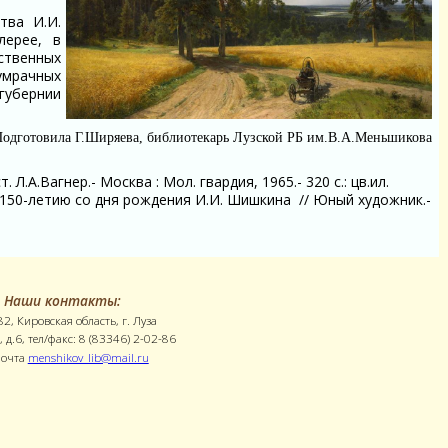
ва И.И.
лерее, в
ественных
сумрачных
губернии
одготовила Г.Ширяева, библиотекарь Лузской РБ им.В.А.Меньшикова
 Л.А.Вагнер.- Москва : Мол. гвардия, 1965.- 320 с.: цв.ил.
К 150-летию со дня рождения И.И. Шишкина // Юный художник.-
Наши контакты:
2, Кировская область, г. Луза
, д.6, тел/факс: 8 (83346) 2-02-86
почта
menshikov_lib@mail.ru