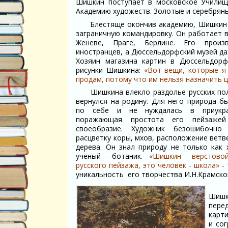
Шишкин поступает в московское Училище
Академию художеств. Золотые и серебрян
Блестяще окончив академию, Шишкин 
заграничную командировку. Он работает 
Женеве, Праге, Берлине. Его произ
иностранцев, а Дюссельдорфский музей да
Хозяин магазина картин в Дюссельдор
рисунки Шишкина:
«Вот вещи, которые я 
продам, потому что им нельзя назначить ц
Шишкина влекло раздолье русских поле
вернулся на родину. Для него природа б
по себе и не нуждалась в приукра
поражающая простота его пейзажей
своеобразие. Художник безошибочно
расцветку коры, мхов, расположение ветв
дерева. Он знал природу не только как 
учёный – ботаник.
«Шишкин – верстовой
русского пейзажа, это человек - школа»
-
уникальность его творчества И.Н.Крамско
Шишк
перед
карт
и со