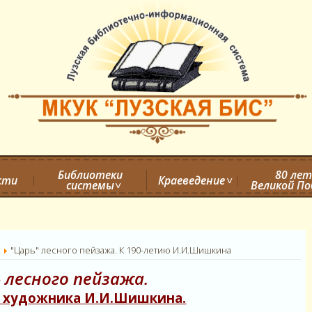
Библиотеки
80 лет
сти
Краеведение
системы
Великой П
а
"Царь" лесного пейзажа. К 190-летию И.И.Шишкина
 лесного пейзажа.
ю художника И.И.Шишкина.