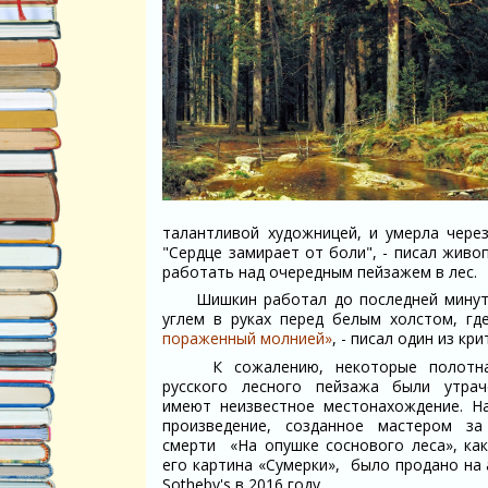
талантливой художницей, и умерла через
"Сердце замирает от боли", - писал живо
работать над очередным пейзажем в лес.
Шишкин работал до последней минуты.
углем в руках перед белым холстом, гд
пораженный молнией»
, - писал один из к
К сожалению, некоторые полотн
русского лесного пейзажа были утра
имеют неизвестное местонахождение. Н
произведение, созданное мастером з
смерти «На опушке соснового леса», как
его картина «Сумерки», было продано на
Sotheby's в 2016 году.