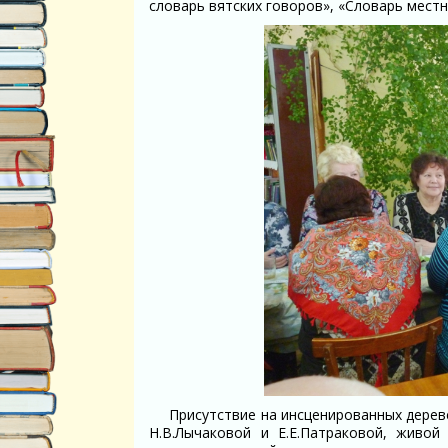
словарь вятских говоров», «Словарь местн
Присутствие на инсценированных дереве
Н.В.Лычаковой и Е.Е.Патраковой, живо