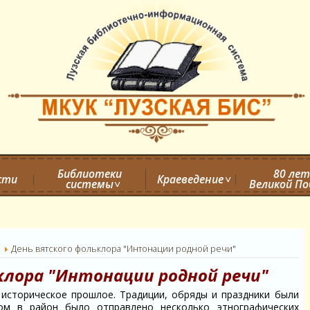
Библиотеки
80 лет
сти
Краеведение
системы
Великой П
а
День вятского фольклора "Интонации родной речи"
клора "Интонации родной речи"
торическое прошлое. Традиции, обряды и праздники были
ом в район было отправлено несколько этнографических