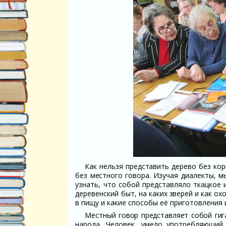
Как нельзя представить дерево без ко
без местного говора.
Изучая диалекты, м
узнать, что собой представляло ткацкое 
деревенский быт,
на каких зверей и как
охо
в пищу и
какие способы её приготовления 
Местный говор представляет собой гиг
народа. Человек, умело употребляющий