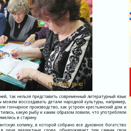
рней, так нельзя представить современный литературный язык
ы можем воссоздавать детали народной культуры, например,
или гончарное производство, как устроен крестьянский дом и
тились, какую рыбу и
каким образом ловили, что употребляли
имелись в старину.
антскую копилку, в
которой собрано все духовное богатство
 в речи диалектные слова, обнаруживает тем самым свои