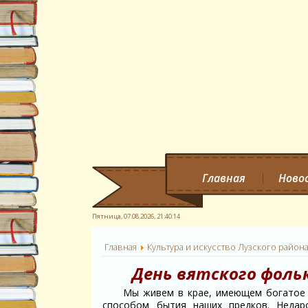
Главная
Ново
Пятница, 07.08.2026,
21:40:15
Главная
Культура и искусство Лузского район
День вятского фоль
Мы живем в крае, имеющем богатое ис
способом бытия наших предков. Недар