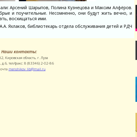
али: Арсений Шарыпов, Полина Кузнецова и Максим Алфёров.
брые и поучительные. Несомненно, они будут жить вечно, и
ать, восхищаться ими.
А.А. Яхлаков, библиотекарь отдела обслуживания детей и РДЧ
Наши контакты:
2, Кировская область, г. Луза
, д.6, тел/факс: 8 (83346) 2-02-86
почта
menshikov_lib@mail.ru