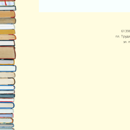
61398
пл. Труда
эл. 