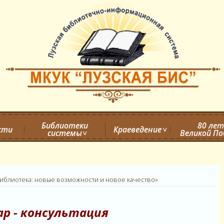
Библиотеки
80 лет
сти
Краеведение
системы
Великой П
Библиотека: новые возможности и новое качество»
р - консультация