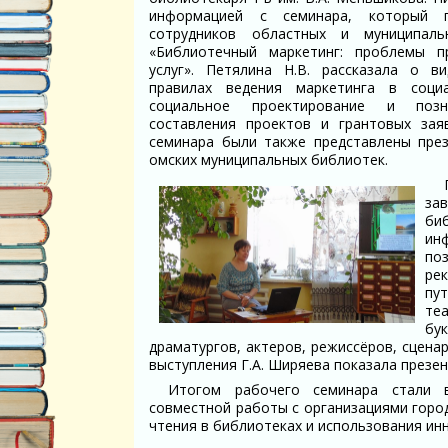
информацией с семинара, который 
сотрудников областных и муниципал
«Библиотечный маркетинг: проблемы п
услуг». Петялина Н.В. рассказала о ви
правилах ведения маркетинга в соци
социальное проектирование и поз
составления проектов и грантовых зая
семинара были также представлены пре
омских муниципальных библиотек.
за
би
ин
по
ре
пу
те
бу
драматургов, актеров, режиссёров, сцена
выступления Г.А. Ширяева показала презе
Итогом рабочего семинара стали 
совместной работы с организациями горо
чтения в библиотеках и использования и