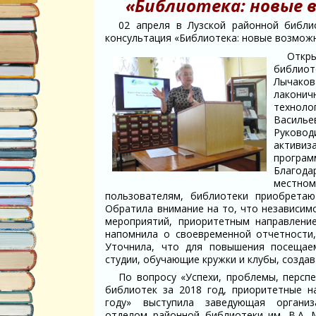
«Библиотека: новые 
02 апреля в Лузской районной библи
консультация «Библиотека: новые возмож
Откры
библиот
Лычако
лакони
техноло
Василье
Руково
активи
програм
Благода
местном
пользователям, библиотеки приобрета
Обратила внимание на то, что независим
мероприятий, приоритетным направлени
напомнила о своевременной отчетности,
Уточнила, что для повышения посещае
студии, обучающие кружки и клубы, созда
По вопросу «Успехи, проблемы, перспе
библиотек за 2018 год, приоритетные н
году» выступила заведующая организ
отделом районной библиотеки им. В.А. 