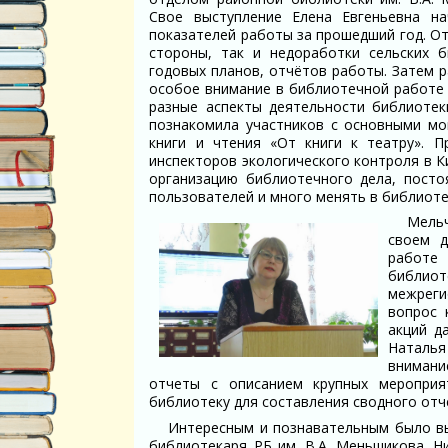
Свое выступление Елена Евгеньевна н
показателей работы за прошедший год. О
стороны, так и недоработки сельских б
годовых планов, отчётов работы. Затем р
особое внимание в библиотечной работе 
разные аспекты деятельности библиотек
познакомила участников с основными м
книги и чтения «От книги к театру».
инспекторов экологического контроля в К
организацию библиотечного дела, посто
пользователей и много менять в библиоте
Мель
своем д
работе
библиот
межреги
вопрос 
акций д
Наталья
внимани
отчеты с описанием крупных мероприя
библиотеку для составления сводного отч
Интересным и познавательным было вы
библиотекаря РБ им. В.А. Меньшикова. Н