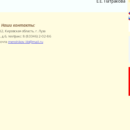
Е.Е. Патракова
Наши контакты:
2, Кировская область, г. Луза
, д.6, тел/факс: 8 (83346) 2-02-86
почта
menshikov_lib@mail.ru