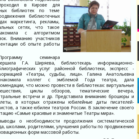
проходил в Кирове для
ьных библиотек по теме
родвижения библиотечных
дах маркетинга, рекламы,
альных сетях, что такое
накомила с алгоритмом
вок. Вниманию участников
зентации об опыте работы
Программу семинара
вершила Г.А. Ширяева, библиотекарь информационно-
блиографических услуг районной библиотеки, экспресс -
формацией «Театры, судьбы, лица». Галина Анатольевна
знакомила коллег с эмблемой Года театра, дала
комендации, что можно провести в библиотеках: виртуальные
тешествия, циклы обзоров, тематические вечера,
атральные встречи и др. Представила вниманию брошюры и
клеты, в которых отражены юбилейные даты писателей-
ристов, а также юбилеи театров России. В заключение своего
нтацию «Самые красивые и знаменитые Театры мира».
выводы о необходимости продолжения систематической
да, школами, родителями, улучшения работы по продвижению
нновационных форм массовой работы.