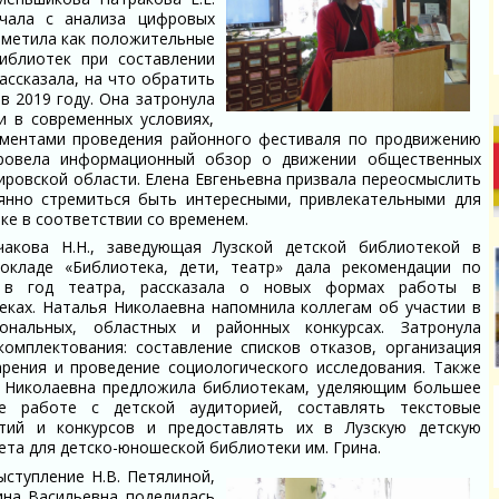
ачала с анализа цифровых
тметила как положительные
иблиотек при составлении
ассказала, на что обратить
в 2019 году. Она затронула
и в современных условиях,
оментами проведения районного фестиваля по продвижению
 Провела информационный обзор о движении общественных
ировской области. Елена Евгеньевна призвала переосмыслить
янно стремиться быть интересными, привлекательными для
ке в соответствии со временем.
чакова Н.Н., заведующая Лузской детской библиотекой в
окладе «Библиотека, дети, театр» дала рекомендации по
 в год театра, рассказала о новых формах работы в
еках. Наталья Николаевна напомнила коллегам об участии в
ональных, областных и районных конкурсах. Затронула
комплектования: составление списков отказов, организация
арения и проведение социологического исследования. Также
 Николаевна предложила библиотекам, уделяющим большее
е работе с детской аудиторией, составлять текстовые
тий и конкурсов и предоставлять их в Лузскую детскую
ета для детско-юношеской библиотеки им. Грина.
ступление Н.В. Петялиной,
ина Васильевна поделилась