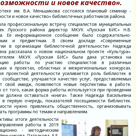
возможности и новое качество».
отеке им. В.А. Меньшикова состоялся плановый семинар -
ности и новое качество» библиотечных работников района.
ла профессиональную встречу специалистов муниципальных
ек Лузского района директор МКУК «Лузская БИС» Н.В.
ва. Ее информационное сообщение было содержательно-
чным и предметным. В своем докладе «Современные
гии в организации библиотечной деятельности» Надежда
вна рассказала о новом национальном проекте «Культура».
дителем МКУК «Лузская БИС» была дана установка на
зацию работы по участию специалистов в различных
мах и проектах, областных и межрегиональных конкурсах.
ря проектной деятельности усиливается роль библиотек в
 сообществе, улучшается качество услуг, предоставляемых
ют свой имидж, появляются новые перспективы в работе.
о от того, какая форма работы используется при проведении
ем должна оставаться «книга». Также Надежда Васильевна
 в первую очередь, показателей посещаемости библиотек.
мости нужно привлекать общественность, организовывать
вать программы по темам и направлениям.
ктивы: итоги деятельности
аправления работы в 2019
ационно - методическим
Меньшикова Патракова Е.Е.