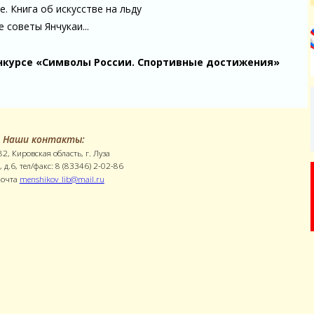
е. Книга об искусстве на льду
 советы Янчукаи...
нкурсе «Символы России. Спортивные достижения»
Наши контакты:
2, Кировская область, г. Луза
, д.6, тел/факс: 8 (83346) 2-02-86
почта
menshikov_lib@mail.ru