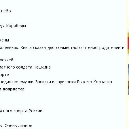
в небо
еды-Корябеды
смены
аленьких. Книга-сказка для совместного чтения родителей и
 хоккей
матного солдата Пешкина
порте
педия почемучки. Записки и зарисовки Рыжего Колпачка
 возраста:
русного спорта России
ры. Очень личное