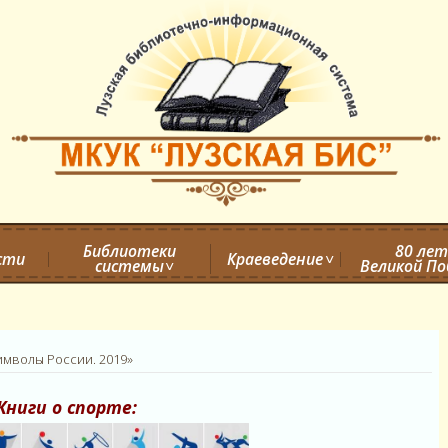
Библиотеки
80 лет
сти
Краеведение
системы
Великой П
имволы России. 2019»
Книги о спорте: