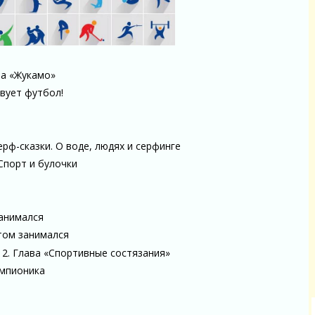
на «Жукамо»
твует футбол!
!
рф-сказки. О воде, людях и серфинге
 Спорт и булочки
занимался
ртом занимался
– 2. Глава «Спортивные состязания»
импионика