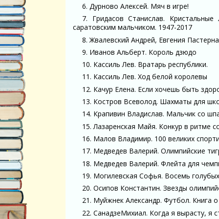
6. Дурново Алексей. Мяч в игре!
7. Гридасов Станислав. Кристальные
саратовским мальчиком. 1947-2017
8. Жвалевский Андрей, Евгения Пастерн
9. Иванов Альберт. Король дзюдо
10. Кассиль Лев. Вратарь республики.
11. Кассиль Лев. Ход белой королевы
12. Качур Елена. Если хочешь быть здор
13. Костров Всеволод. Шахматы для шко
14. Крапивин Владислав. Мальчик со шп
15. Лазаренская Майя. Конкур в ритме с
16. Малов Владимир. 100 великих спор
17. Медведев Валерий. Олимпийские ти
18. Медведев Валерий. Флейта для чем
19. Могилевская Софья. Восемь голубы
20. Осипов Константин. Звезды олимпий
21. Муйжнек Александр. Футбол. Книга о
22. СанадзеМихиал. Когда я вырасту, я 