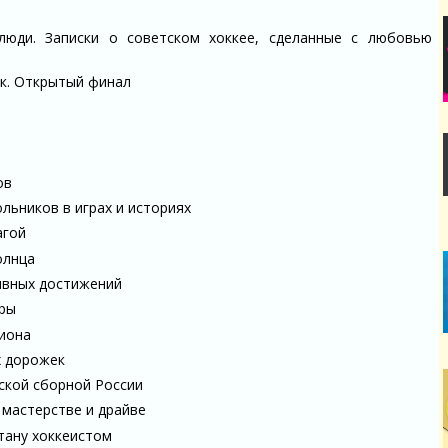
 люди. Записки о советском хоккее, сделанные с любовью
ак. Открытый финал
ов
льников в играх и историях
агой
олнца
тивных достижений
гры
пиона
х дорожек
ской сборной России
 мастерстве и драйве
стану хоккеистом