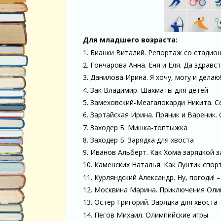
Для младшего возраста:
1. Бианки Виталий. Репортаж со стадио
2. Гончарова Анна. Еня и Еля. Да здравс
3. Данилова Ирина. Я хочу, могу и делаю
4. Зак Владимир. Шахматы для детей
5. Замеховский-Меагалокарди Никита. Се
6. Зартайская Ирина. Пряник и Вареник.
7. Заходер Б. Мишка-топтыжка
8. Заходер Б. Зарядка для хвоста
9. Иванов Альберт. Как Хома зарядкой 
10. Каменских Наталья. Как Лунтик спо
11. Курляндский Александр. Ну, погоди! 
12. Москвина Марина. Приключения Ол
13. Остер Григорий. Зарядка для хвоста
14. Пегов Михаил. Олимпийские игры