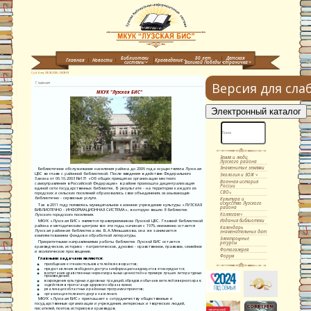
Библиотеки
80 лет
Детская
Главная
Новости
Краеведение
системы
Великой Победы
страничка
Суббота, 08.08.2026,
04:08:59
Главная
Версия для сл
МКУК "Лузская БИС"
Земля и люди
Лузского района
Знаменитые земляки
Библиотечное обслуживание населения района до 2006 года осуществляла Лузская
ЦБС во главе с районной библиотекой. После введения в действие Федерального
Экология и ЗОЖ
Закона от 06.10.2003 №131 «Об общих принципах организации местного
Военная история
самоуправления в Российской Федерации» в районе произошла децентрализация
России
единой сети государственных библиотек. В результате - на территории каждого из
СВО
городских и сельских поселений образовались свои объединения, оказывающие
библиотечно - сервисные услуги.
Культура и
искусство Лузского
Так в 2011 году появилось муниципальное казенное учреждение культуры «ЛУЗСКАЯ
района
БИБЛИОТЕЧНО - ИНФОРМАЦИОННАЯ СИСТЕМА», в которую вошло 8 библиотек
Коллегам
Лузского городского поселения.
Издания библиотеки
МКУК «Лузская БИС» является правопреемником Лузской ЦБС. Главной библиотекой
района и методическим центром все эти годы, начиная с 1976, неизменно остается
Календарь
Лузская районная библиотека им. В.А.Меньшикова, она же занимается
знаменательных дат
комплектованием фондов и обработкой литературы.
Электронные
Приоритетными направлениями работы библиотек Лузской БИС остается
ресурсы
краеведческое, историко - патриотическое, духовно - нравственное, правовое, семейное
Фотогалерея
и экологическое просвещение.
Форум
Главными задачами являются:
приобщение к чтению пользователей всех возрастов;
предоставление свободного доступа к информации каждому, кто в этом нуждается;
воспитание нравственных норм и моральных ценностей на примере лучших литературных
произведений;
возрождение культурных и духовных традиций, обрядов и обычаев жителей северного края;
содействие в пропаганде здорового образа жизни;
реализация областных и районных программ и проектов;
организация полезного досуга населения.
МКУК «Лузская БИС» приглашает к сотрудничеству общественные и
государственные организации и учреждения, интересных и творческих людей,
писателей, поэтов, историков и краеведов.