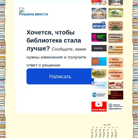
Решаем вместе
Хочется, чтобы
библиотека стала
лучше?
Сообщите, какие
нужны изменения и получите
ответ о решении
Написать
Наши контакты:
613982, Кировская область, г. Луза
пл. Труда, д.6, тел/факс: 8 (83346) 2-02-86
эл. почта
menshikov_lib@mail.ru
Авг
2026
Пн
Вт
Ср
Чт
Пт
Сб
Вс
27
28
29
30
31
1
2
3
4
5
6
7
8
9
10
11
12
13
14
15
16
17
18
19
20
21
22
23
24
25
26
27
28
29
30
31
1
2
3
4
5
6