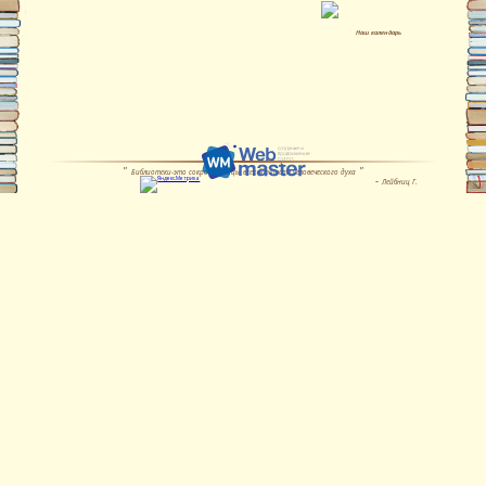
Наш календарь
Библиотеки-это сокровищницы всех богатств человеческого духа
Лейбниц Г.