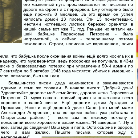
его жизненный путь прослежи­вается по письмам по
дороге на фронт и с передовой. Ему отмеряно было
ещё прожить 8 месяцев. За это время он успел
написать до­мой 13 писем. Эти 13 пожелтевших,
местами истлевших листков бе­режно хранятся в
нашей семье вот уже 71 год. Раньше их читали на­
шей бабушке Парасковье Петров­не - была
неграмотной, а сейчас - теперешнему пятому
поколению. Строки, написанные карандашом, почти
рили, что бабушка после окончания войны ещё долго носила их в
надежду, что муж вернётся, ведь похоронки не получала, в 43-м
писке о безвозвратных потерях при управ­лении 50-й армии по
 сентября по 9 октября 1943 года числятся: убитых и умерших -
числе, возможно, был наш дед.
Большинство писем деда начи­наются и заканчиваются
одними и теми же словами. В начале пи­сал: "Добрый день!
Здравствуйте дорогое моё семейство, дорогая жена Парасковья
Петровна! От мужа вашего горячий привет и по­желания всего
хорошего в вашей жизни. Ещё дорогим детям Арка­дию и
Прокопию, Нине и ещё до­рогой дочке Сане (это моей маме
Александре Андреевне, она во время войны уже работала в
Опа­ринском районе ) - всем вам по низкому поклону и
пожеланий всего хорошего в ва­шей жизни..."И завершал:"...Ну и
всё, затем до свидания! Ваш муж и папа. Остаюсь жив и здоров,
чего и вам желаю. Пишите письма, ко­торые жду с
нетерпением".