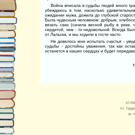
Война вписала в судьбы людей много тра
убеждаюсь в том, насколь­ко удивительны
ожидании мужа, дожила до глубокой старост
Была чудесным че­ловеком: добрым, хлебосо
вязать саки (сачила весной рыбу в реке,
сердитой, чем - то недовольной. Всегда был
от Лальска, и мы ходили в гости часто.
Не довелось мне испытать сча­стья - уви
судьбы - достойны ува­жения, так как ост
останется в на­ших сердцах и будет передава
Н
61398
пл. Труда
эл. 