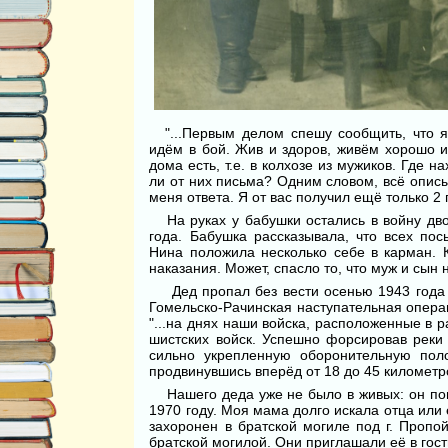
"...Первым делом спешу сооб­щить, что
идём в бой. Жив и здо­ров, живём хорошо и 
дома есть, т.е. в колхозе из мужиков. Где
ли от них письма? Одним словом, всё описы
меня ответа. Я от вас полу­чил ещё только 2 
На руках у бабушки остались в войну дво
года. Бабушка рассказывала, что всех пос
Нина положила несколько себе в карман. 
наказания. Может, спас­ло то, что муж и сын
Дед пропал без вести осенью 1943 года п
Гомельско-Рачинская наступательная опера
"...на днях наши войска, расположенные в 
шистских войск. Успешно форси­ровав реки
сильно укрепленную оборонительную по
продвинувшись вперёд от 18 до 45 километр
Нашего деда уже не было в жи­вых: он пог
1970 году. Моя мама долго искала отца или 
захоронен в брат­ской могиле под г. Проп
братской мо­гилой. Они приглашали её в гос