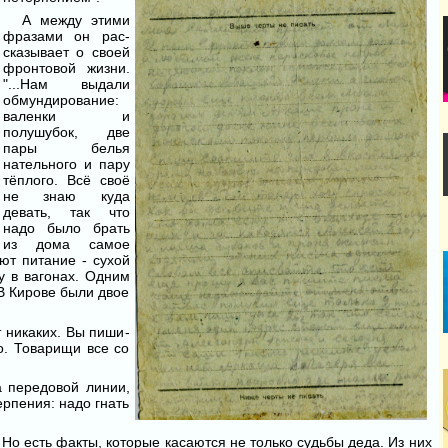
А между этими
фразами он рас­
сказывает о своей
фронтовой жизни.
"...Нам выдали
обмундиро­вание:
валенки и
полушубок, две
пары белья
нательного и пару
тё­плого. Всё своё
не знаю куда
девать, так что
надо было брать
из дома самое
ют питание - сухой
шу в вагонах. Одним
 В Кирове были двое
т никаких. Вы пиши­
мо. Товарищи все со
на передовой линии,
терпения: надо гнать
 Но есть факты, которые касаются не только судьбы деда. Из них