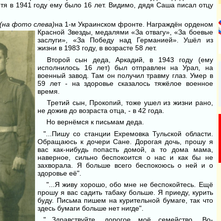
отя в 1941 году ему было 16 лет. Видимо, дядя Саша писал отцу
(на фото слева)
на 1-м Украин­ском
фронте. Награждён орденом
Красной Звезды, медалями «За отвагу», «За боевые
заслуги», «За Победу над Германией». Ушёл из
жизни в 1983 году, в возрасте 58 лет.
Второй сын деда, Аркадий, в 1943 году (ему
исполнилось 16 лет) был отправлен на Урал, на
воен­ный завод. Там он получил травму глаз. Умер в
59 лет - на здоровье сказалось тяжёлое военное
время.
Третий сын, Прокопий, тоже ушел из жизни рано,
не дожив до возрас­та отца, - в 42 года.
Но вернёмся к письмам деда.
"...Пишу со станции Ехремовка Тульской области.
Обраща­юсь к дочери Сане. Дорогая дочь, про­шу я
вас как-нибудь попасть домой, а то дома мама,
наверное, сильно беспокоится о нас и как бы не
захво­рала. Я больше всего беспокоюсь о ней и о
здоровье её".
"...Я живу хорошо, обо мне не беспокой­тесь. Ещё
прошу я вас садить табаку боль­ше. Я приеду, курить
буду. Письма пишем на курительной бу­маге, так что
здесь бумаги больше нет нигде".
"...Здравствуйте, дорогое моё семейство. Во-